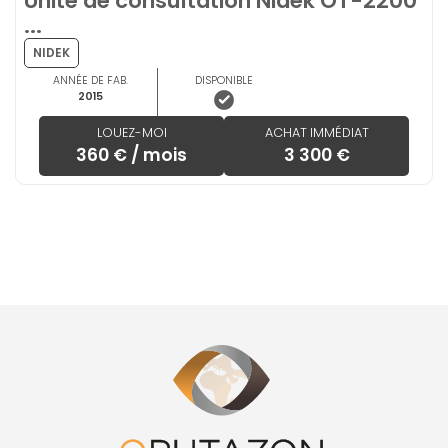
Unité de consultation Nidek OT-2200
...
NIDEK
ANNÉE DE FAB.
DISPONIBLE
2015
LOUEZ-MOI
ACHAT IMMÉDIAT
360 € / mois
3 300 €