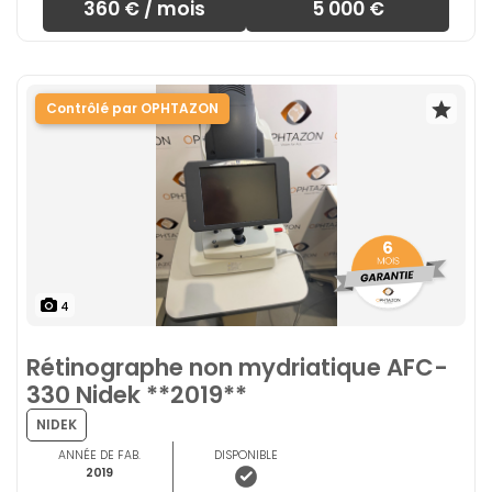
360 € / mois
5 000 €
Contrôlé par OPHTAZON
4
Rétinographe non mydriatique AFC-
330 Nidek **2019**
NIDEK
ANNÉE DE FAB.
DISPONIBLE
2019