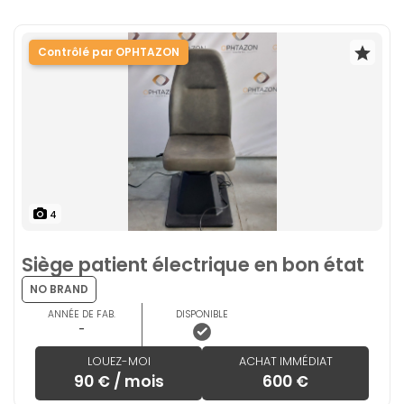
Contrôlé par OPHTAZON
4
Siège patient électrique en bon état
NO BRAND
ANNÉE DE FAB.
DISPONIBLE
-
LOUEZ-MOI
ACHAT IMMÉDIAT
90 € / mois
600 €