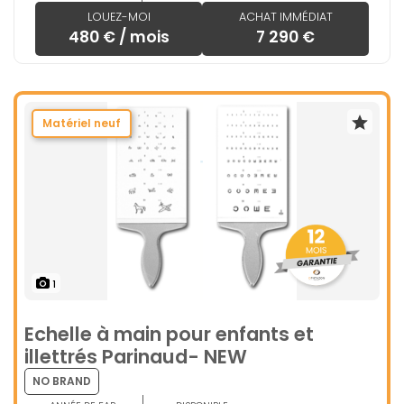
LOUEZ-MOI
ACHAT IMMÉDIAT
480 € / mois
7 290 €
Matériel neuf
1
Echelle à main pour enfants et
illettrés Parinaud- NEW
NO BRAND