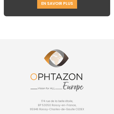
EN SAVOIR PLUS
174 rue de la belle étoile,
BP 53050 Roissy-en-France,
95946 Roissy-Charles-de-Gaulle CEDEX