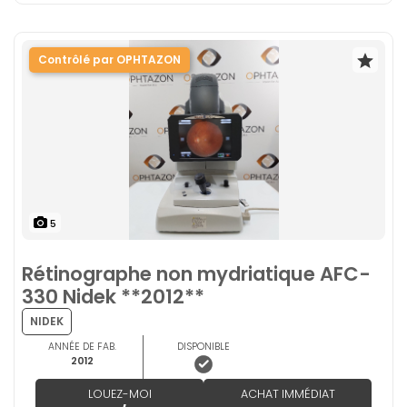
Contrôlé par OPHTAZON
5
Rétinographe non mydriatique AFC-
330 Nidek **2012**
NIDEK
ANNÉE DE FAB.
DISPONIBLE
2012
LOUEZ-MOI
ACHAT IMMÉDIAT