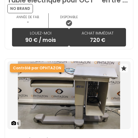
Table électrique pour OCT **en trè ...
NO BRAND
ANNÉE DE FAB.
DISPONIBLE
-
LOUEZ-MOI
ACHAT IMMÉDIAT
90 € / mois
720 €
Contrôlé par OPHTAZON
5