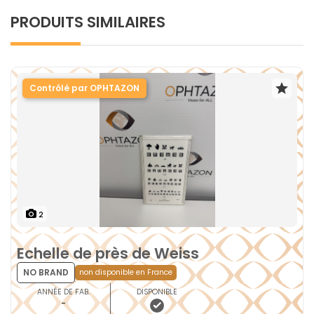
PRODUITS SIMILAIRES
Contrôlé par OPHTAZON
2
Echelle de près de Weiss
NO BRAND
non disponible en France
ANNÉE DE FAB.
DISPONIBLE
-