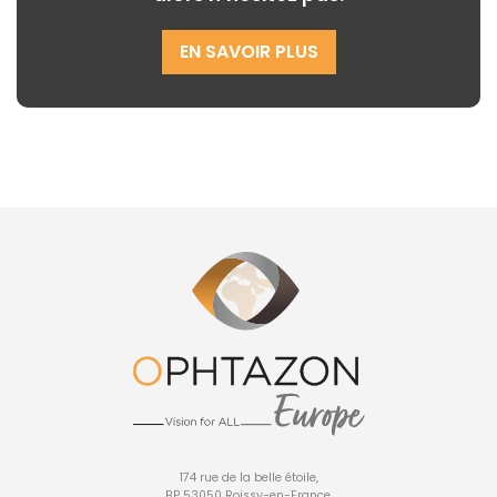
EN SAVOIR PLUS
174 rue de la belle étoile,
BP 53050 Roissy-en-France,