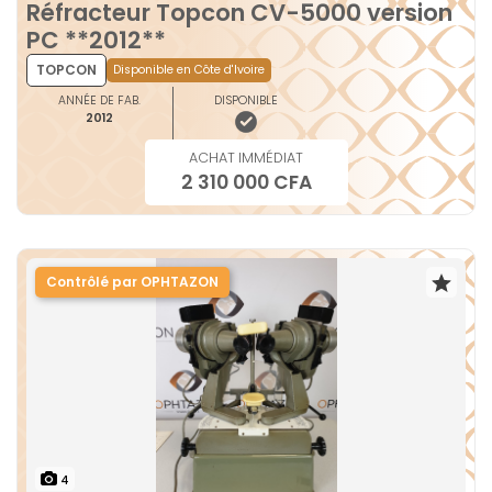
Réfracteur Topcon CV-5000 version
PC **2012**
TOPCON
Disponible en Côte d'Ivoire
ANNÉE DE FAB.
DISPONIBLE
2012
ACHAT IMMÉDIAT
2 310 000 CFA
Contrôlé par OPHTAZON
4