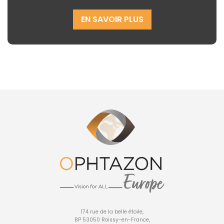
EN SAVOIR PLUS
174 rue de la belle étoile,
BP 53050 Roissy-en-France,