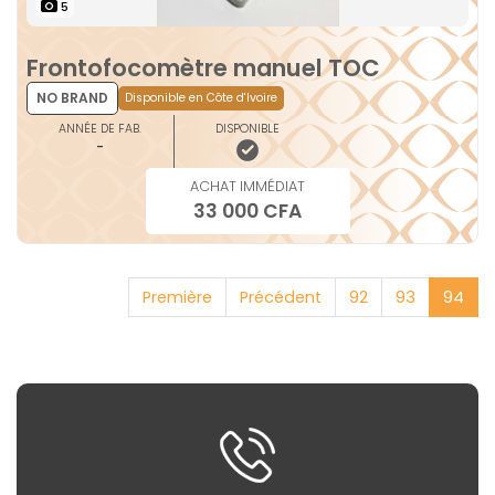
5
Frontofocomètre manuel TOC
NO BRAND
Disponible en Côte d'Ivoire
ANNÉE DE FAB.
DISPONIBLE
-
ACHAT IMMÉDIAT
33 000 CFA
Première
Précédent
92
93
94